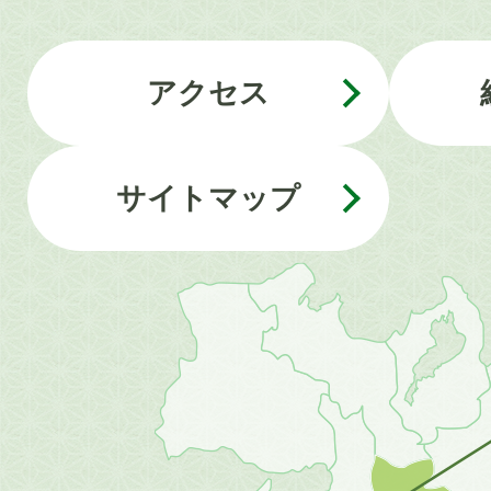
アクセス
サイトマップ
近
畿
地
方
の
地