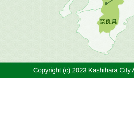
図。
橿
原
市
は
奈
Copyright (c) 2023 Kashihara City.
良
県
の
北
部
に