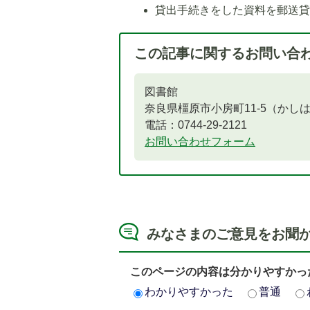
貸出手続きをした資料を郵送
この記事に関するお問い合
5
6
枚
枚
図書館
目
目
奈良県橿原市小房町11-5（かし
の
の
電話：0744-29-2121
ス
ス
お問い合わせフォーム
ラ
ラ
イ
イ
ド
ド
みなさまのご意見をお聞
このページの内容は分かりやすかっ
わかりやすかった
普通