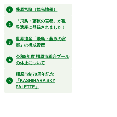
藤原宮跡（観光情報）
「飛鳥・藤原の宮都」が世
界遺産に登録されました！
世界遺産「飛鳥・藤原の宮
都」の構成資産
令和8年度 橿原市総合プール
の休止について
橿原市制70周年記念
「KASHIHARA SKY
PALETTE」