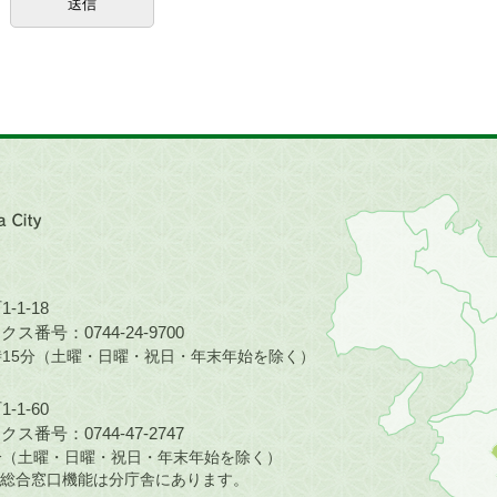
近
畿
地
方
の
-1-18
地
ス番号：0744-24-9700
図。
5時15分（土曜・日曜・祝日・年末年始を除く）
橿
原
-1-60
市
ス番号：0744-47-2747
は
30分（土曜・日曜・祝日・年末年始を除く）
奈
総合窓口機能は分庁舎にあります。
良