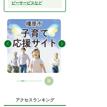
ピーサービスなど
2
3
枚
枚
目
目
の
の
ス
ス
ラ
ラ
イ
イ
ド
ド
アクセスランキング