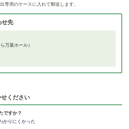
貸出専用のケースに入れて郵送します。
わせ先
1
枚
目
はら万葉ホール）
の
ス
ラ
イ
ド
かせください
たですか？
わかりにくかった