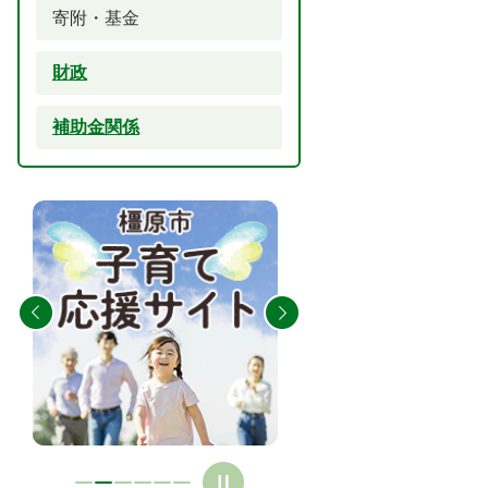
寄附・基金
財政
補助金関係
2
3
枚
枚
目
目
の
の
ス
ス
ラ
ラ
イ
イ
ド
ド