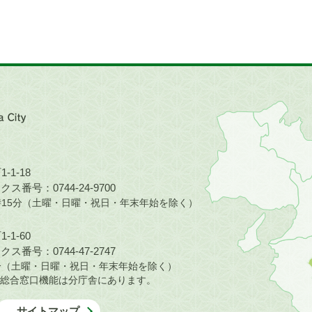
近
畿
地
方
の
-1-18
地
ス番号：0744-24-9700
図。
5時15分（土曜・日曜・祝日・年末年始を除く）
橿
原
-1-60
市
ス番号：0744-47-2747
は
30分（土曜・日曜・祝日・年末年始を除く）
奈
総合窓口機能は分庁舎にあります。
良
県
サイトマップ