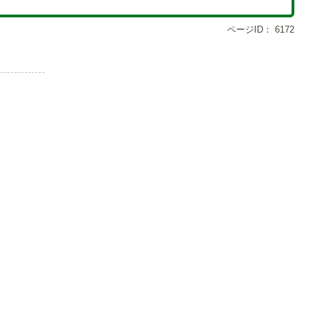
ページID：
6172
1
枚
目
の
ス
ラ
イ
ド