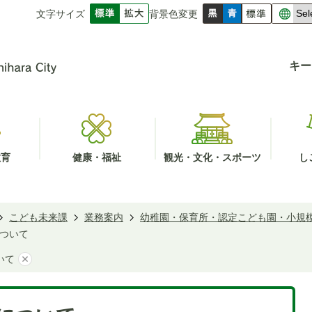
文字サイズ
背景色変更
キー
教育
健康・福祉
観光・文化・スポーツ
し
こども未来課
業務案内
幼稚園・保育所・認定こども園・小規
ついて
いて