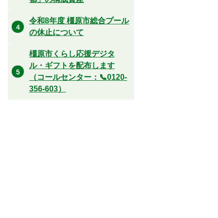
令和8年度 橿原市総合プール
の休止について
橿原市くらし応援デジタ
ル・ギフトを配布します
（コールセンター：📞0120-
356-603）