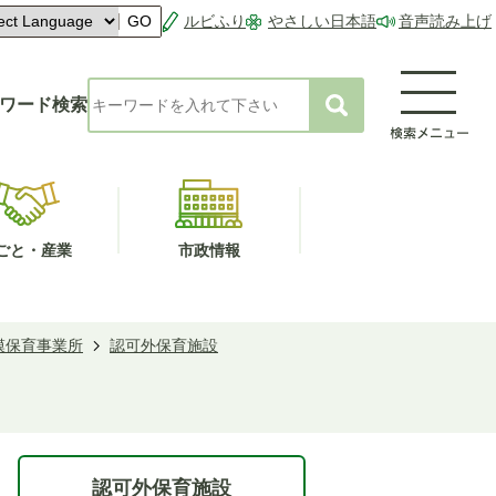
ルビふり
やさしい日本語
音声読み上げ
GO
ワード検索
ごと・産業
市政情報
模保育事業所
認可外保育施設
認可外保育施設