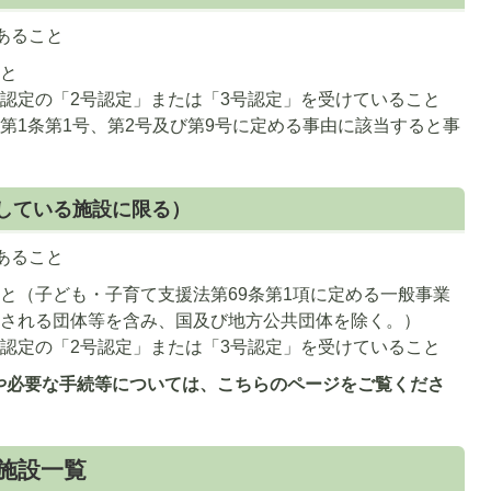
ス
あること
ラ
イ
こと
ド
認定の「2号認定」または「3号認定」を受けていること
第1条第1号、第2号及び第9号に定める事由に該当すると事
している施設に限る）
あること
と（子ども・子育て支援法第69条第1項に定める一般事業
成される団体等を含み、国及び地方公共団体を除く。）
認定の「2号認定」または「3号認定」を受けていること
や必要な手続等については、こちらのページをご覧くださ
施設一覧