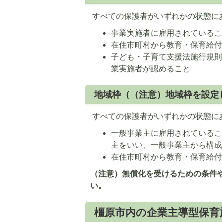
ス
ス
すべての保護者がいずれかの状態に
ラ
ラ
イ
イ
事業実施者に雇用されている
ド
ド
在住市町村から教育・保育給付
子ども・子育て支援法施行規則
業実施者が認めること
地域枠（（注意）地域枠を設定
すべての保護者がいずれかの状態に
一般事業主に雇用されているこ
主をいい、一般事業主から構
在住市町村から教育・保育給付
（注意）無償化を受けるための条件
い。
橿原市内の企業主導型保育