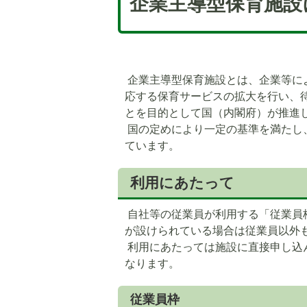
企業主導型保育施設
企業主導型保育施設とは、企業等に
応する保育サービスの拡大を行い、
とを目的として国（内閣府）が推進
国の定めにより一定の基準を満たし
ています。
利用にあたって
自社等の従業員が利用する「従業員
が設けられている場合は従業員以外
利用にあたっては施設に直接申し込
5
6
なります。
枚
枚
目
目
従業員枠
の
の