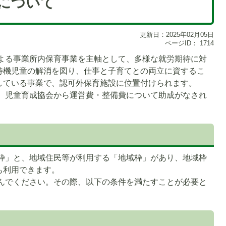
について
更新日：2025年02月05日
ページID：
1714
よる事業所内保育事業を主軸として、多様な就労期待に対
待機児童の解消を図り、仕事と子育てとの両立に資するこ
している事業で、認可外保育施設に位置付けられます。
、児童育成協会から運営費・整備費について助成がなされ
枠」と、地域住民等が利用する「地域枠」があり、地域枠
も利用できます。
んでください。その際、以下の条件を満たすことが必要と
1
枚
目
の