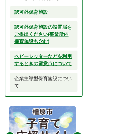
認可外保育施設
認可外保育施設の設置届を
ご提出ください(事業所内
保育施設も含む)
ベビーシッターなどを利用
するときの留意点について
企業主導型保育施設につい
て
2
3
枚
枚
目
目
の
の