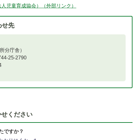
法人児童育成協会）（外部リンク）
わせ先
役所分庁舎）
25-2790
​
かせください
たですか？