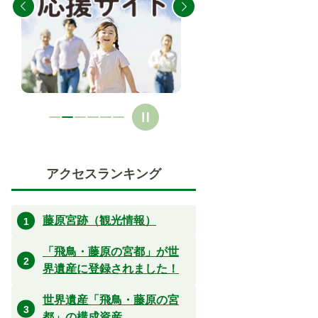
ス
ス
ラ
ラ
イ
イ
ド
ド
アクセスランキング
藤原宮跡（観光情報）
「飛鳥・藤原の宮都」が世
界遺産に登録されました！
世界遺産「飛鳥・藤原の宮
都」の構成資産