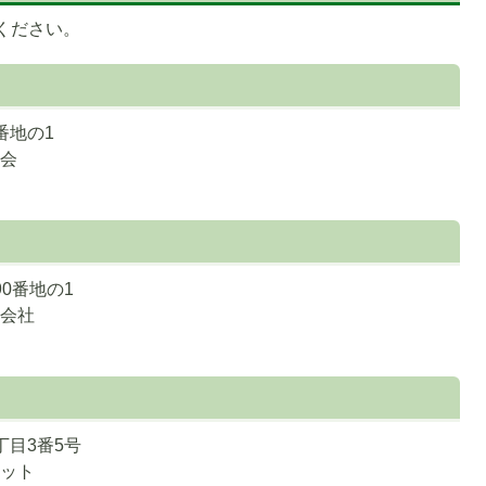
ください。
番地の1
祉会
0番地の1
式会社
丁目3番5号
ネット