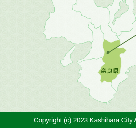
畿
地
方
の
地
図。
橿
原
市
は
奈
Copyright (c) 2023 Kashihara City.
良
県