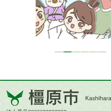
ド
橿
原