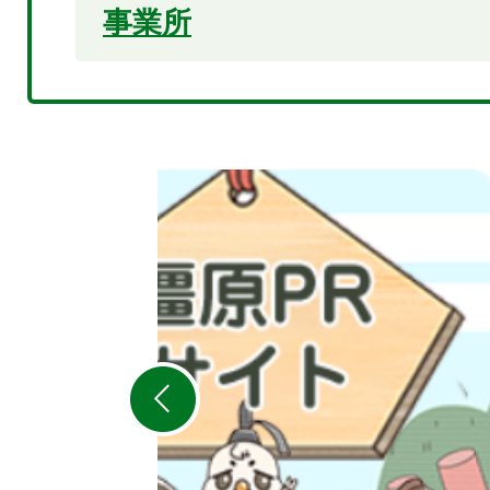
事業所
2
枚
目
の
ス
ラ
イ