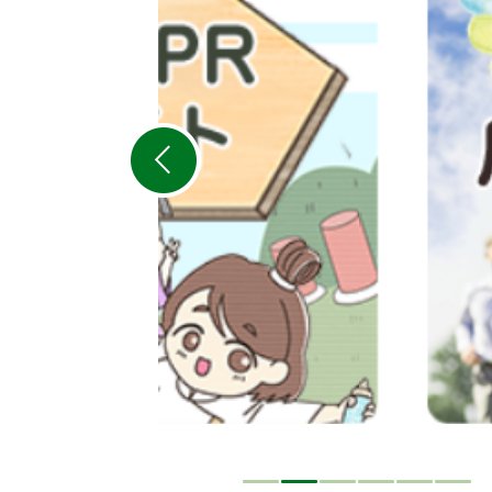
目
の
ス
ラ
イ
ド