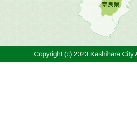
橿
原
市
は
奈
Copyright (c) 2023 Kashihara City.
良
県
の
北
部
に
位
置