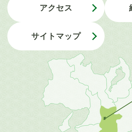
アクセス
サイトマップ
近
畿
地
方
の
地
図。