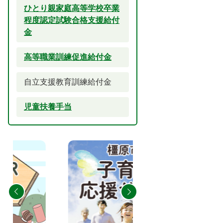
ひとり親家庭高等学校卒業
程度認定試験合格支援給付
金
高等職業訓練促進給付金
自立支援教育訓練給付金
児童扶養手当
2
3
枚
枚
目
目
の
の
ス
ス
ラ
ラ
イ
イ