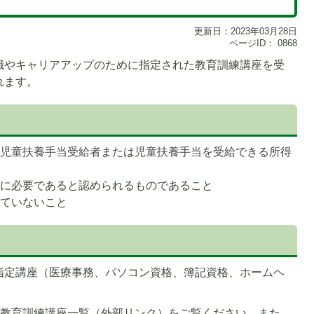
更新日：2023年03月28日
ページID：
0868
職やキャリアアップのために指定された教育訓練講座を受
れます。
（児童扶養手当受給者または児童扶養手当を受給できる所得
めに必要であると認められるものであること
していないこと
1
枚
目
の
指定講座（医療事務、パソコン資格、簿記資格、ホームヘ
ス
ラ
イ
定教育訓練講座一覧（外部リンク）をご覧ください。また、