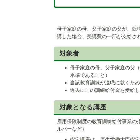
母子家庭の母、父子家庭の父が、就
講した場合、受講費の一部が支給さ
対象者
母子家庭の母、父子家庭の父
水準であること）
当該教育訓練が適職に就くた
過去にこの訓練給付金を受給
5
6
枚
枚
対象となる講座
目
目
の
の
雇用保険制度の教育訓練給付事業の
ス
ス
ルパーなど）
ラ
ラ
イ
イ
指定講座は、厚生労働大臣指