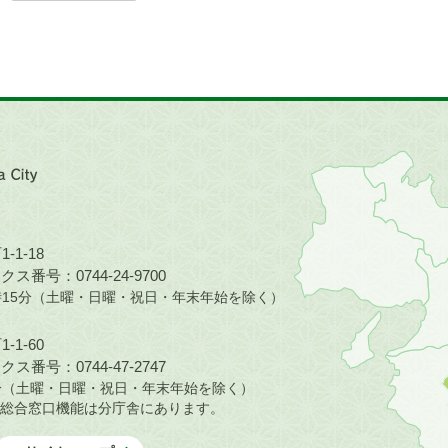
近
畿
地
方
の
-1-18
地
ス番号：0744-24-9700
図。
5時15分（土曜・日曜・祝日・年末年始を除く）
橿
原
-1-60
市
ス番号：0744-47-2747
は
30分（土曜・日曜・祝日・年末年始を除く）
奈
総合窓口機能は分庁舎にあります。
良
県