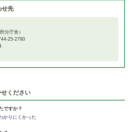
わせ先
役所分庁舎）
25-2790
​
かせください
たですか？
わかりにくかった