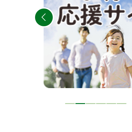
ス
ラ
イ
ド