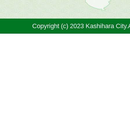
は
奈
Copyright (c) 2023 Kashihara City.
良
県
の
北
部
に
位
置
す
る