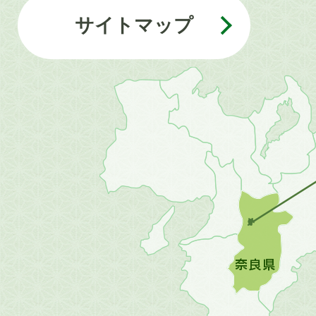
サイトマップ
近
畿
地
方
の
地
図。
橿
原
市