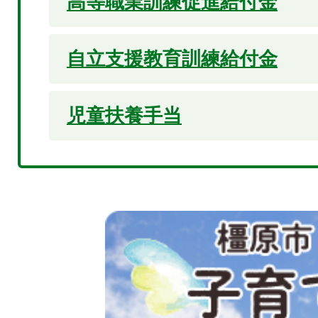
高等職業訓練促進給付金
自立支援教育訓練給付金
児童扶養手当
2
枚
目
の