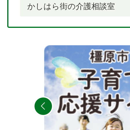
かしはら街の介護相談室
2
枚
目
の
ス
ラ
イ