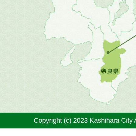
畿
地
方
の
地
図。
橿
原
市
は
奈
Copyright (c) 2023 Kashihara City.
良
県