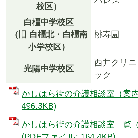
パレス
校区）
白橿中学校区
（旧 白橿北・白橿南
桃寿園
小学校区）
西井クリニ
光陽中学校区
ック
かしはら街の介護相談室（案内）
496.3KB)
かしはら街の介護相談室一覧（R
(PDFファイル: 164.4KB)