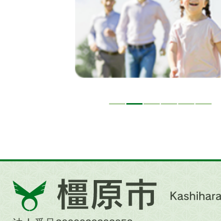
ド
橿
原