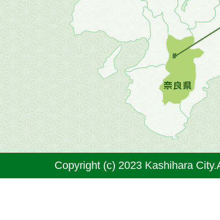
方
の
地
図。
橿
原
市
は
奈
Copyright (c) 2023 Kashihara City.
良
県
の