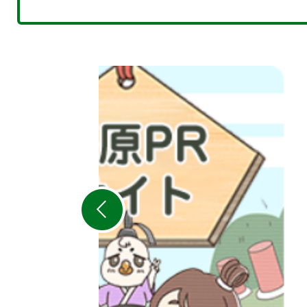
2
枚
目
の
ス
ラ
イ
ド