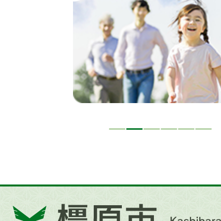
イ
ド
橿