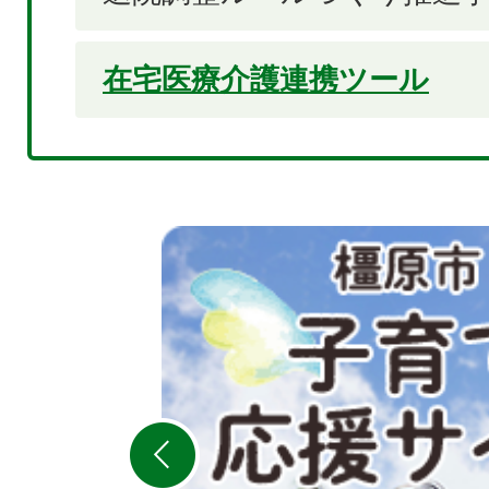
在宅医療介護連携ツール
2
枚
目
の
ス
ラ