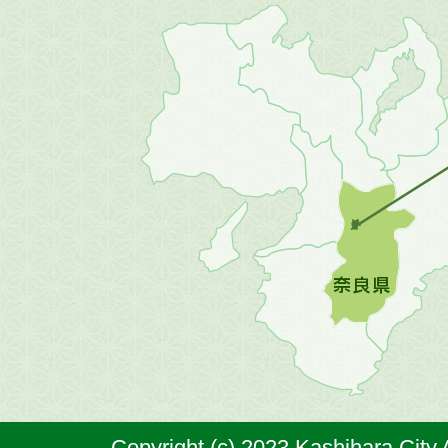
近
畿
地
方
の
地
図。
橿
原
市
は
奈
Copyright (c) 2023 Kashihara City.