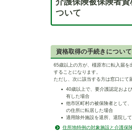
介護保険被保険者資
ついて
資格取得の手続きについて
65歳以上の方が、橿原市に転入届
することになります。
ただし、次に該当する方は窓口にて
40歳以上で、要介護認定およ
有した場合
他市区町村の被保険者として
の住所に転居した場合
適用除外施設を退所、退院し
5
6
住所地特例の対象施設と介護保
枚
枚