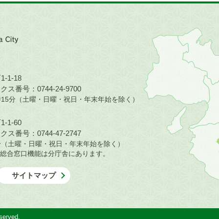
近
畿
地
方
の
-1-18
地
ス番号：0744-24-9700
図。
5時15分（土曜・日曜・祝日・年末年始を除く）
橿
原
-1-60
市
ス番号：0744-47-2747
は
30分（土曜・日曜・祝日・年末年始を除く）
奈
総合窓口機能は分庁舎にあります。
良
県
サイトマップ
の
北
部
に
served.
位