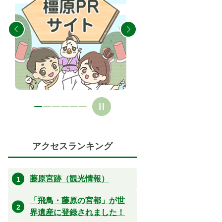
目
目
の
の
ス
ス
ラ
ラ
イ
イ
ド
ド
アクセスランキング
藤原宮跡（観光情報）
「飛鳥・藤原の宮都」が世
界遺産に登録されました！