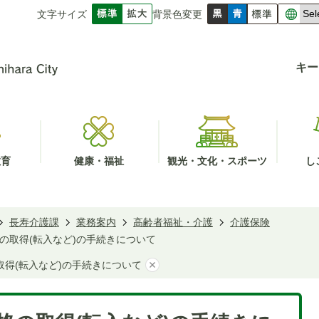
文字サイズ
背景色変更
キー
教育
健康・福祉
観光・文化・スポーツ
し
長寿介護課
業務案内
高齢者福祉・介護
介護保険
の取得(転入など)の手続きについて
得(転入など)の手続きについて