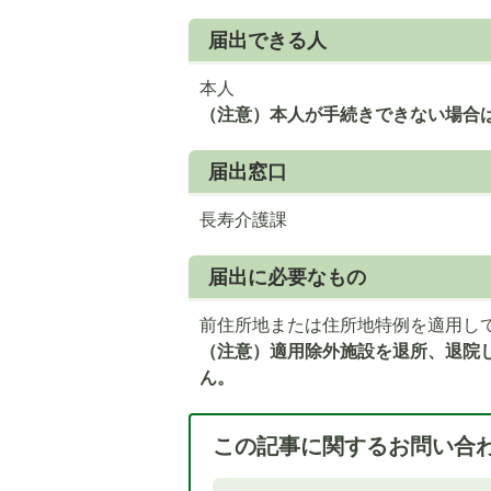
目
目
届出できる人
の
の
ス
ス
本人
ラ
ラ
（注意）本人が手続きできない場合
イ
イ
ド
ド
届出窓口
長寿介護課
届出に必要なもの
前住所地または住所地特例を適用し
（注意）適用除外施設を退所、退院
ん。
この記事に関するお問い合