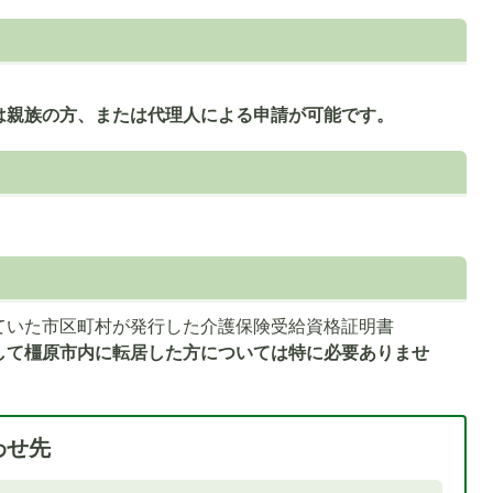
目
の
ス
ラ
は親族の方、または代理人による申請が可能です。
イ
ド
ていた市区町村が発行した介護保険受給資格証明書
して橿原市内に転居した方については特に必要ありませ
わせ先