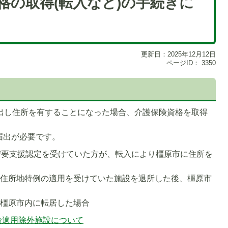
格の取得(転入など)の手続きに
更新日：2025年12月12日
ページID：
3350
を出し住所を有することになった場合、介護保険資格を取得
届出が必要です。
び要支援認定を受けていた方が、転入により橿原市に住所を
、住所地特例の適用を受けていた施設を退所した後、橿原市
て橿原市内に転居した場合
1
険適用除外施設について
枚