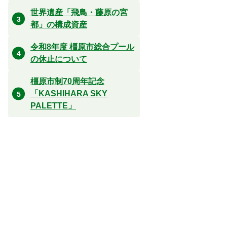
世界遺産「飛鳥・藤原の宮
都」の構成資産
令和8年度 橿原市総合プール
の休止について
橿原市制70周年記念
「KASHIHARA SKY
PALETTE」