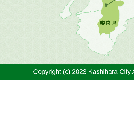
図。
橿
原
市
は
奈
Copyright (c) 2023 Kashihara City.
良
県
の
北
部
に