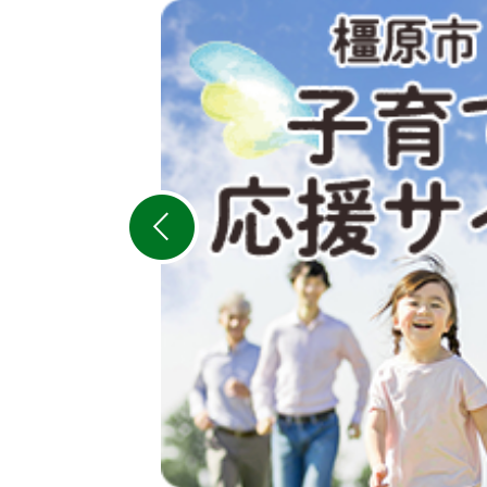
2
枚
目
の
ス
ラ
イ
ド