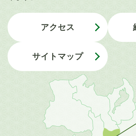
アクセス
サイトマップ
近
畿
地
方
の
地