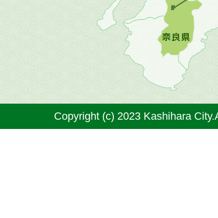
図。
橿
原
市
は
奈
Copyright (c) 2023 Kashihara City.
良
県
の
北
部
に