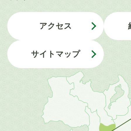
アクセス
サイトマップ
近
畿
地
方
の
地