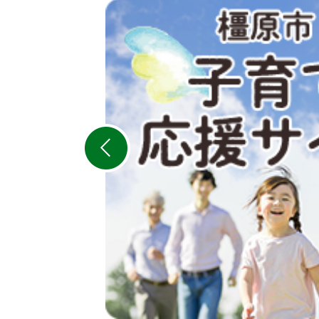
2
枚
目
の
ス
ラ
イ
ド