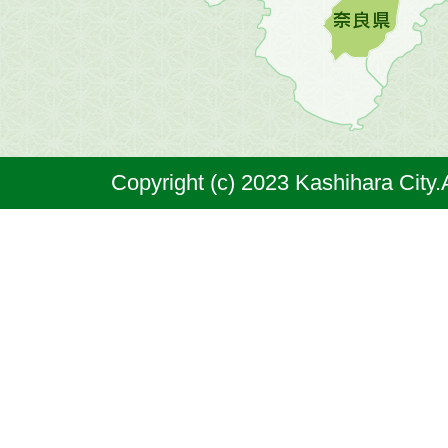
橿
原
市
は
奈
Copyright (c) 2023 Kashihara City.
良
県
の
北
部
に
位
置