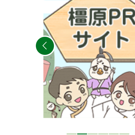
枚
目
の
ス
ラ
イ
ド