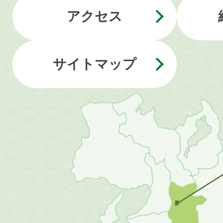
アクセス
サイトマップ
近
畿
地
方
の
地
図。