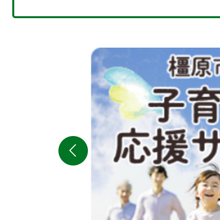
2
枚
目
の
ス
ラ
イ
ド