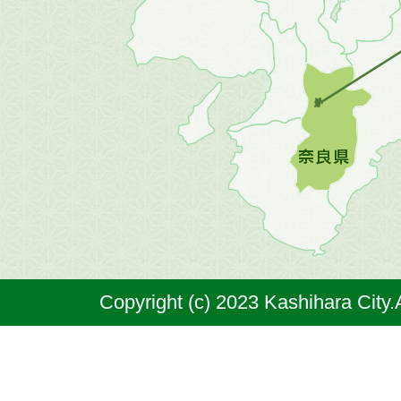
方
の
地
図。
橿
原
市
は
奈
Copyright (c) 2023 Kashihara City.
良
県
の