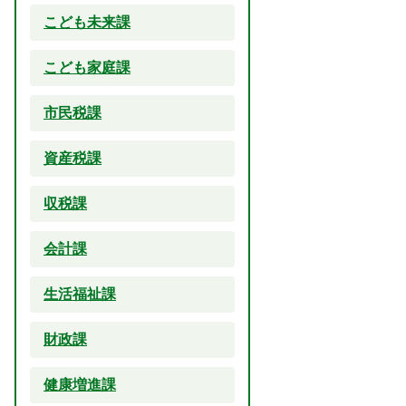
こども未来課
こども家庭課
市民税課
資産税課
収税課
会計課
生活福祉課
財政課
健康増進課