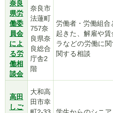
奈良
奈良市
県労
法蓮町
働委
労働者・労働組合
757奈
員会
起きた、解雇や賃
良県奈
によ
ラなどの労働に関
良総合
る労
関する相談
庁舎2
働相
階
談会
大和高
高田
田市幸
しご
町2-33
学生からのシニア