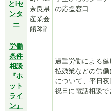
とiセ
奈良県
の応援窓口
ンタ
産業会
ー
館3階
労働
条件
過重労働による健
相談
払残業などの労働
『ホ
について、平日夜
ット
祝日に電話相談で
ライ
ン』