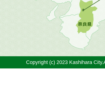
地
図。
橿
原
市
は
奈
Copyright (c) 2023 Kashihara City.
良
県
の
北
部