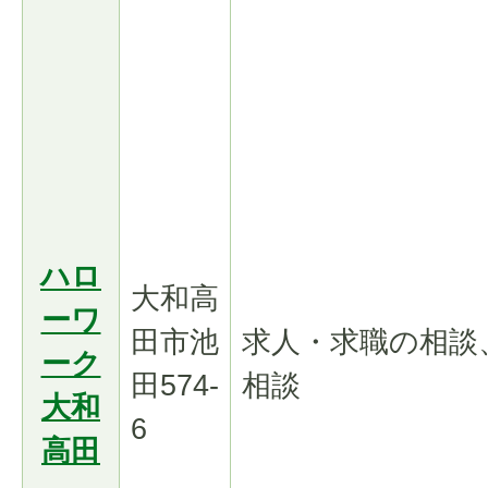
ハロ
大和高
ーワ
田市池
求人・求職の相談
ーク
田574-
相談
大和
6
高田