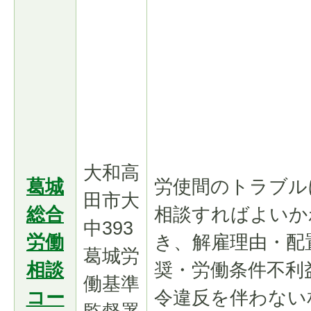
大和高
葛城
労使間のトラブル
田市大
総合
相談すればよいか
中393
労働
き、解雇理由・配
葛城労
相談
奨・労働条件不利
働基準
コー
令違反を伴わない