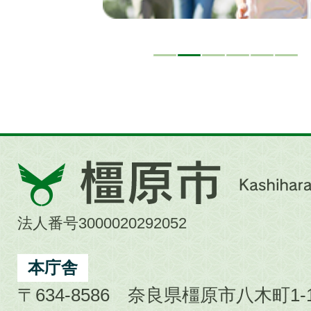
橿
原
市
法人番号3000020292052
Kashihara
City
本庁舎
〒634-8586 奈良県橿原市八木町1-1