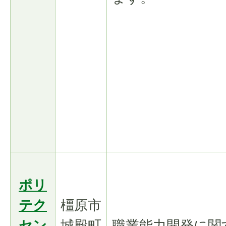
ポリ
テク
橿原市
セン
城殿町
職業能力開発に関