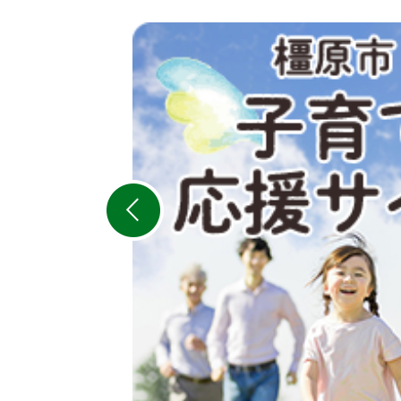
2
枚
目
の
ス
ラ
イ
ド