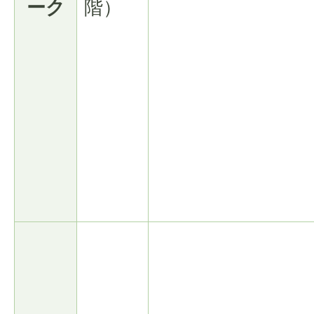
ーク
階）