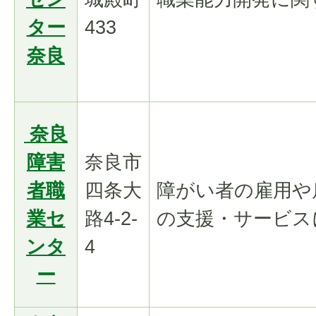
ター
433
奈良
奈良
障害
奈良市
者職
四条大
障がい者の雇用や
業セ
路4-2-
の支援・サービス
ンタ
4
ー