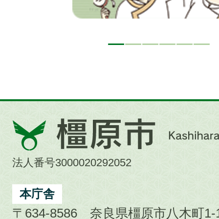
橿
原
市
法人番号3000020292052
Kashihara
City
本庁舎
〒634-8586 奈良県橿原市八木町1-1