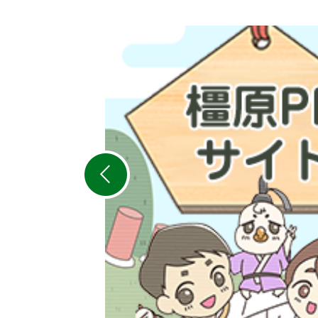
2
枚
目
の
ス
ラ
イ
ド