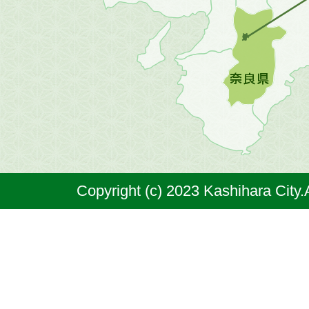
地
図。
橿
原
市
は
奈
Copyright (c) 2023 Kashihara City.
良
県
の
北
部