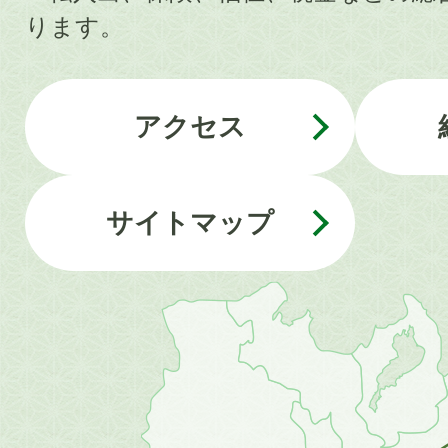
ります。
アクセス
サイトマップ
近
畿
地
方
の