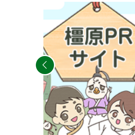
2
枚
目
の
ス
ラ
イ
ド