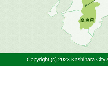
地
図。
橿
原
市
は
奈
Copyright (c) 2023 Kashihara City.
良
県
の
北
部
に