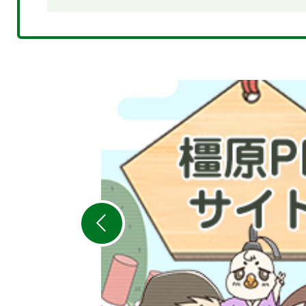
2
枚
目
の
ス
ラ
イ
ド