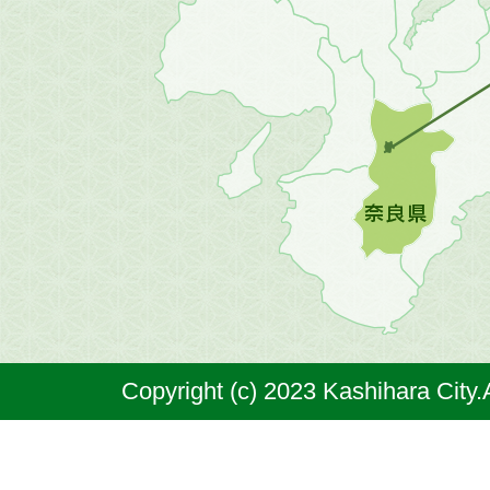
地
方
の
地
図。
橿
原
市
は
奈
Copyright (c) 2023 Kashihara City.
良
県
の