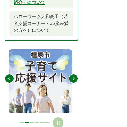
紹介）について
ハローワーク大和高田（若
者支援コーナー・35歳未満
の方へ）について
2
3
枚
枚
目
目
の
の
ス
ス
ラ
ラ
イ
イ
ド
ド