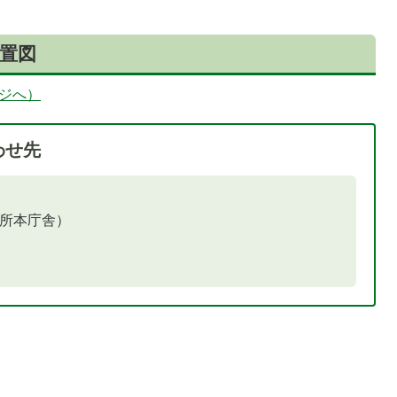
置図
ージへ）
わせ先
1
枚
目
役所本庁舎）
の
ス
ラ
イ
ド