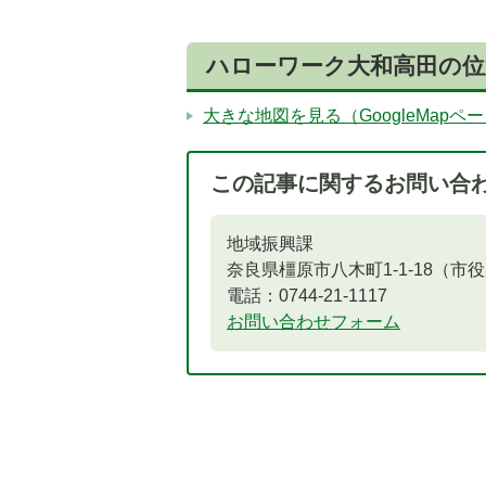
ハローワーク大和高田の位
大きな地図を見る（GoogleMapペ
この記事に関するお問い合
5
6
枚
枚
地域振興課
目
目
奈良県橿原市八木町1-1-18（市
の
の
電話：0744-21-1117
ス
ス
お問い合わせフォーム
ラ
ラ
イ
イ
ド
ド