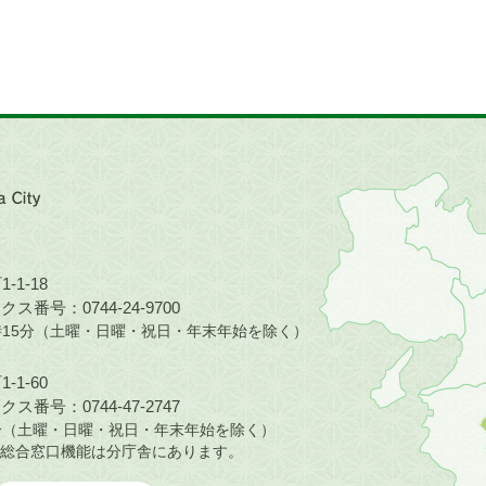
近
畿
地
方
の
-1-18
地
ス番号：0744-24-9700
図。
5時15分（土曜・日曜・祝日・年末年始を除く）
橿
原
-1-60
市
ス番号：0744-47-2747
は
30分（土曜・日曜・祝日・年末年始を除く）
奈
総合窓口機能は分庁舎にあります。
良
県