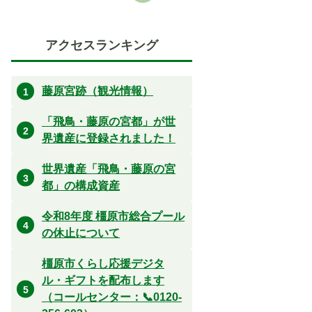
アクセスランキング
藤原宮跡（観光情報）
「飛鳥・藤原の宮都」が世
界遺産に登録されました！
世界遺産「飛鳥・藤原の宮
都」の構成資産
令和8年度 橿原市総合プール
の休止について
橿原市くらし応援デジタ
ル・ギフトを配布します
（コールセンター：📞0120-