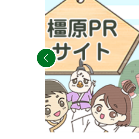
枚
目
の
ス
ラ
イ
ド