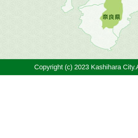
図。
橿
原
市
は
奈
Copyright (c) 2023 Kashihara City.
良
県
の
北
部
に
位