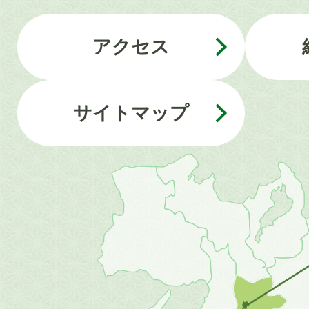
アクセス
サイトマップ
近
畿
地
方
の
地