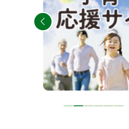
の
ス
ラ
イ
ド