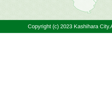
市
は
奈
Copyright (c) 2023 Kashihara City.
良
県
の
北
部
に
位
置
す
る