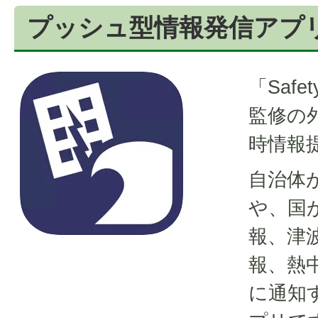
プッシュ型情報発信アプリ「Sa
「Safe
監修の
時情報
自治体
や、国
報、津
報、熱
に通知