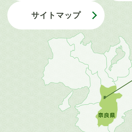
サイトマップ
近
畿
地
方
の
地
図。
橿
原