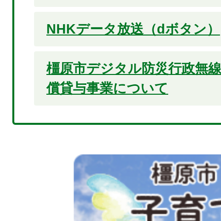
NHKデータ放送（dボタン）
橿原市デジタル防災行政無
償貸与事業について
2
枚
目