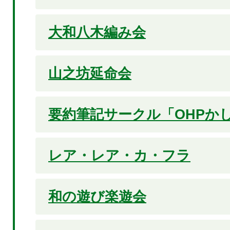
大和八木編み会
山之坊延命会
要約筆記サークル「OHPか
レア・レア・カ・フラ
和の遊び楽遊会