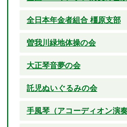
全日本年金者組合 橿原支部
曽我川緑地体操の会
大正琴音夢の会
託児ぬいぐるみの会
手風琴（アコーディオン演