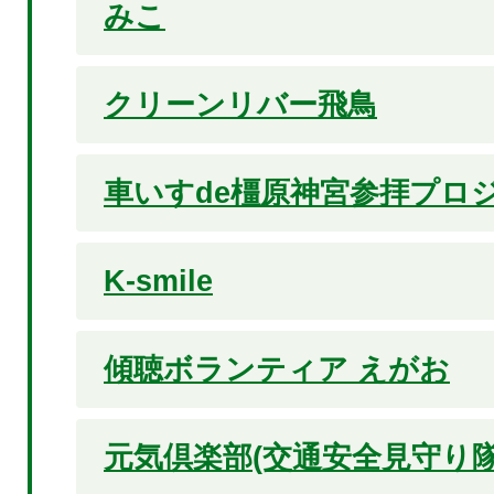
みこ
クリーンリバー飛鳥
車いすde橿原神宮参拝プロ
K-smile
傾聴ボランティア えがお
元気倶楽部(交通安全見守り隊