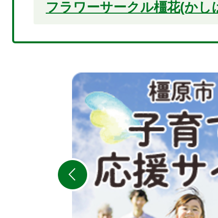
フラワーサークル橿花(かし
2
枚
目
の
ス
ラ
イ