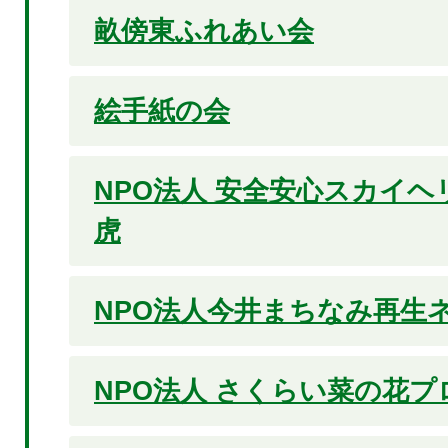
畝傍東ふれあい会
絵手紙の会
NPO法人 安全安心スカイ
虎
NPO法人今井まちなみ再生
NPO法人 さくらい菜の花