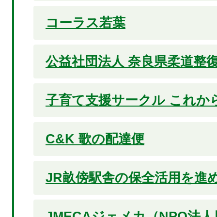
コーラス若葉
公益社団法人 奈良県柔道整
子育て支援サークル これか
C&K 歌の配達便
JR畝傍駅舎の保全活用を進
JMECAジェメカ（NPO法