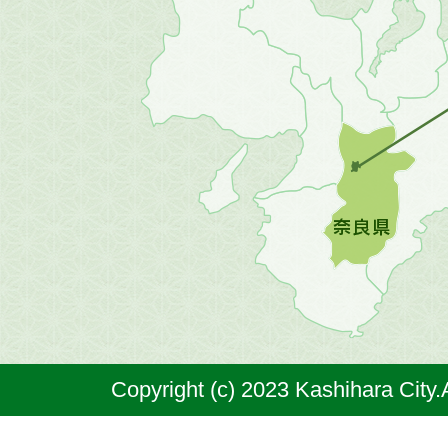
地
方
の
地
図。
橿
原
市
は
奈
Copyright (c) 2023 Kashihara City.
良
県