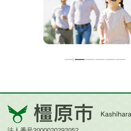
ド
橿
原
市
法人番号3000020292052