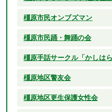
橿原市民オンブズマン
橿原市民踊・舞踊の会
橿原手話サークル「かしは
橿原地区警友会
橿原地区更生保護女性会