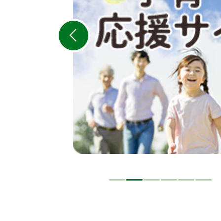
の
ス
ラ
イ
ド