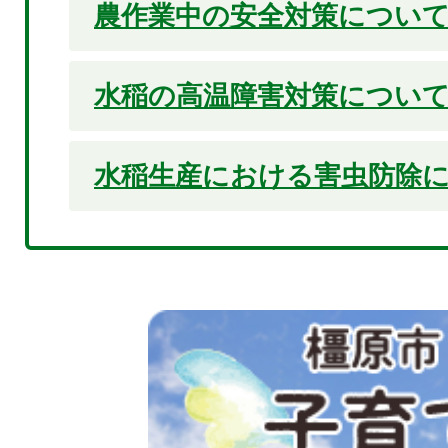
農作業中の安全対策につい
水稲の高温障害対策につい
水稲生産における害虫防除
2
枚
目