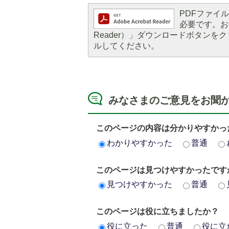
PDFファイルを
5
6
必要です。お持
枚
枚
Reader）」ダウンロードボタン
目
ルしてください。
目
の
の
ス
ス
ラ
ラ
イ
イ
みなさまのご意見をお聞
ド
ド
このページの内容は分かりやすかっ
わかりやすかった
普通
このページは見つけやすかったです
見つけやすかった
普通
このページは役に立ちましたか？
役に立った
普通
役に立