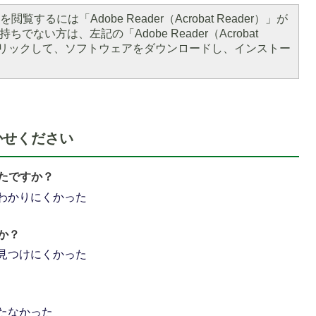
閲覧するには「Adobe Reader（Acrobat Reader）」が
1
ちでない方は、左記の「Adobe Reader（Acrobat
枚
をクリックして、ソフトウェアをダウンロードし、インストー
目
の
ス
ラ
イ
かせください
ド
たですか？
わかりにくかった
か？
見つけにくかった
たなかった