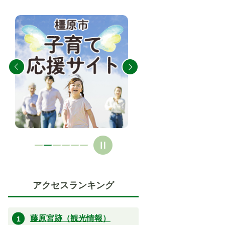
2
3
枚
枚
目
目
の
の
ス
ス
ラ
ラ
イ
イ
ド
ド
アクセスランキング
藤原宮跡（観光情報）