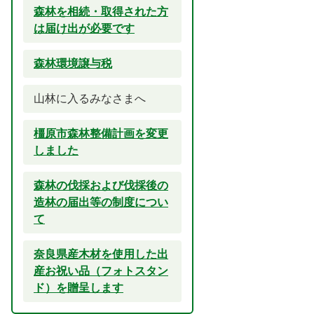
森林を相続・取得された方
は届け出が必要です
森林環境譲与税
山林に入るみなさまへ
橿原市森林整備計画を変更
しました
森林の伐採および伐採後の
造林の届出等の制度につい
て
奈良県産木材を使用した出
産お祝い品（フォトスタン
ド）を贈呈します