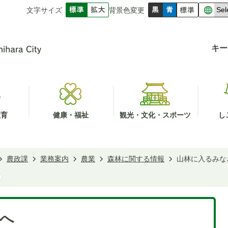
文字サイズ
背景色変更
キー
教育
健康・福祉
観光・文化・スポーツ
し
農政課
業務案内
農業
森林に関する情報
山林に入るみな
へ