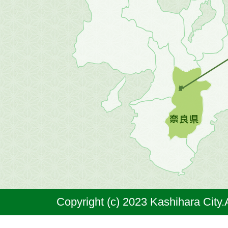
畿
地
方
の
地
図。
橿
原
市
は
奈
Copyright (c) 2023 Kashihara City.
良
県