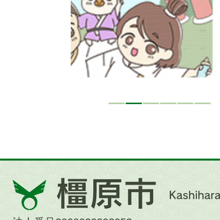
ド
橿
原