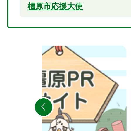
橿原市応援大使
2
枚
目
の
ス
ラ
イ