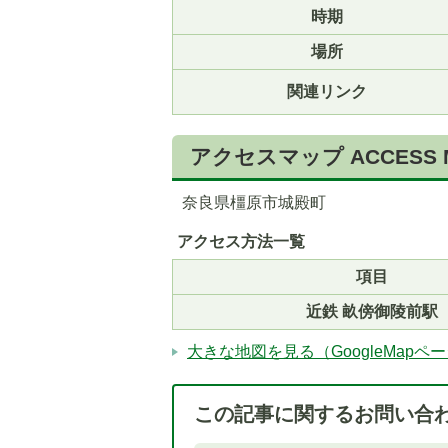
時期
場所
関連リンク
アクセスマップ
ACCESS 
5
6
枚
枚
奈良県橿原市城殿町
目
目
アクセス方法一覧
の
の
ス
ス
項目
ラ
ラ
近鉄 畝傍御陵前駅
イ
イ
ド
ド
大きな地図を見る（GoogleMapペ
この記事に関するお問い合