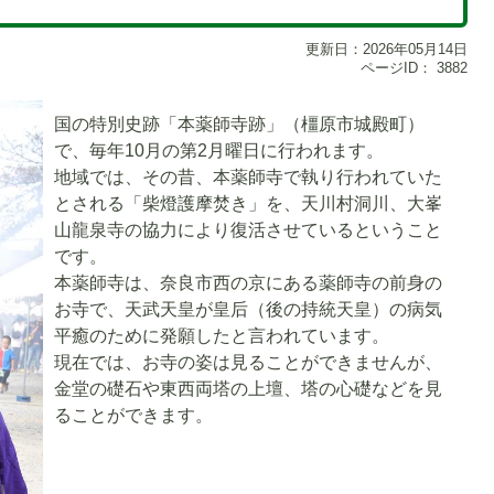
更新日：2026年05月14日
ページID：
3882
国の特別史跡「本薬師寺跡」（橿原市城殿町）
で、毎年10月の第2月曜日に行われます。
地域では、その昔、本薬師寺で執り行われていた
とされる「柴燈護摩焚き」を、天川村洞川、大峯
山龍泉寺の協力により復活させているということ
です。
本薬師寺は、奈良市西の京にある薬師寺の前身の
お寺で、天武天皇が皇后（後の持統天皇）の病気
平癒のために発願したと言われています。
現在では、お寺の姿は見ることができませんが、
金堂の礎石や東西両塔の上壇、塔の心礎などを見
ることができます。