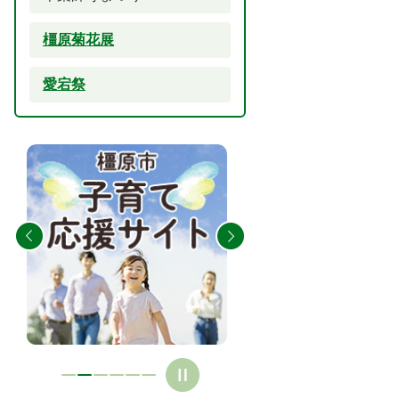
橿原菊花展
愛宕祭
2
3
枚
枚
目
目
の
の
ス
ス
ラ
ラ
イ
イ
ド
ド