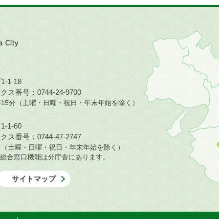
近
畿
地
方
の
-1-18
地
ス番号：0744-24-9700
図。
5時15分（土曜・日曜・祝日・年末年始を除く）
橿
原
-1-60
市
ス番号：0744-47-2747
は
30分（土曜・日曜・祝日・年末年始を除く）
奈
総合窓口機能は分庁舎にあります。
良
県
サイトマップ
の
北
部
に