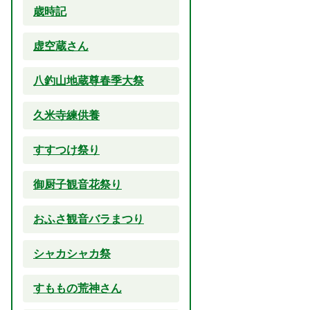
歳時記
虚空蔵さん
八釣山地蔵尊春季大祭
久米寺練供養
すすつけ祭り
御厨子観音花祭り
おふさ観音バラまつり
シャカシャカ祭
すももの荒神さん