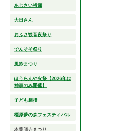
あじさい祈願
大日さん
おふさ観音夜祭り
でんそそ祭り
風鈴まつり
ほうらんや火祭【2026年は
神事のみ開催】
子ども相撲
橿原夢の森フェスティバル
本薬師寺まつり