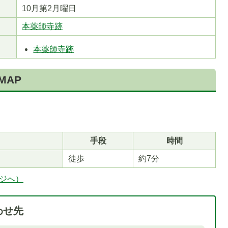
10月第2月曜日
本薬師寺跡
本薬師寺跡
MAP
1
枚
目
の
ス
手段
時間
ラ
徒歩
約7分
イ
ド
ージへ）
わせ先