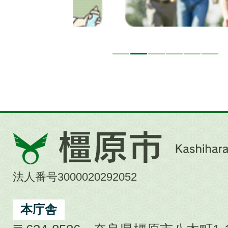
橿
原
市
法人番号3000020292052
Kashihara
City
本庁舎