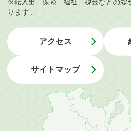
※転入出、保険、福祉、税金などの総
ります。
アクセス
サイトマップ
近
畿
地
方