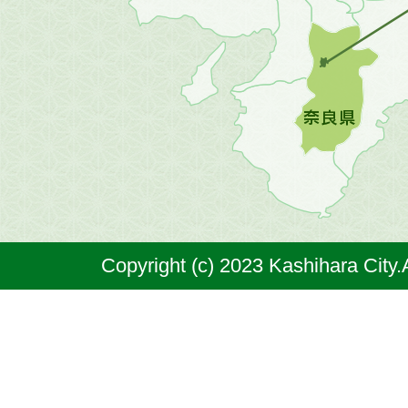
の
地
図。
橿
原
市
は
奈
Copyright (c) 2023 Kashihara City.
良
県
の
北
部