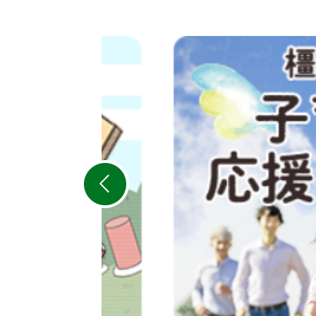
2
枚
目
の
ス
ラ
イ
ド