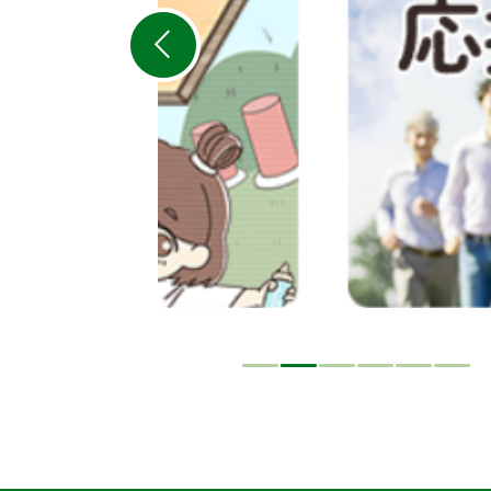
ス
ラ
イ
ド