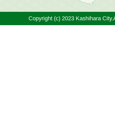
は
奈
Copyright (c) 2023 Kashihara City.
良
県
の
北
部
に
位
置
す
る
市