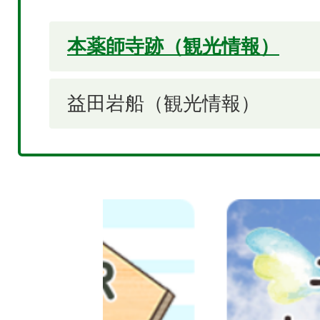
本薬師寺跡（観光情報）
益田岩船（観光情報）
2
枚
目
の