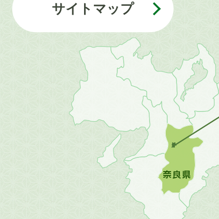
サイトマップ
近
畿
地
方
の
地
図。
橿
原
市