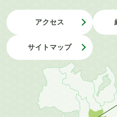
アクセス
サイトマップ
近
畿
地
方
の
地