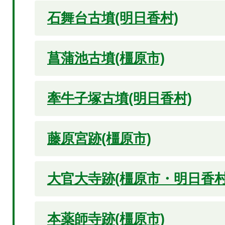
石舞台古墳(明日香村)
菖蒲池古墳(橿原市)
牽牛子塚古墳(明日香村)
藤原宮跡(橿原市)
大官大寺跡(橿原市・明日香村
本薬師寺跡(橿原市)