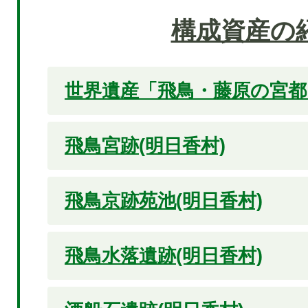
構成資産の
世界遺産「飛鳥・藤原の宮都
飛鳥宮跡(明日香村)
飛鳥京跡苑池(明日香村)
飛鳥水落遺跡(明日香村)