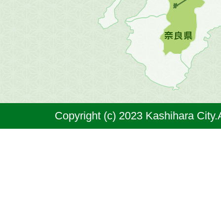
図。
橿
原
市
は
奈
Copyright (c) 2023 Kashihara City.
良
県
の
北
部
に