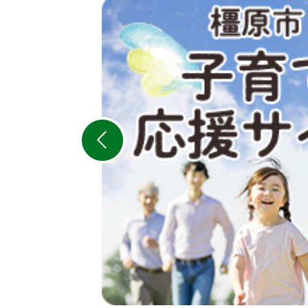
2
枚
目
の
ス
ラ
イ
ド