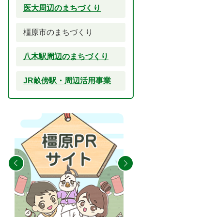
医大周辺のまちづくり
橿原市のまちづくり
八木駅周辺のまちづくり
JR畝傍駅・周辺活用事業
2
3
枚
枚
目
目
の
の
ス
ス
ラ
ラ
イ
イ
ド
ド