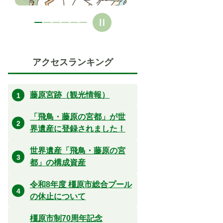
アクセスランキング
藤原宮跡（観光情報）
「飛鳥・藤原の宮都」が世
界遺産に登録されました！
世界遺産「飛鳥・藤原の宮
都」の構成資産
令和8年度 橿原市総合プール
の休止について
橿原市制70周年記念