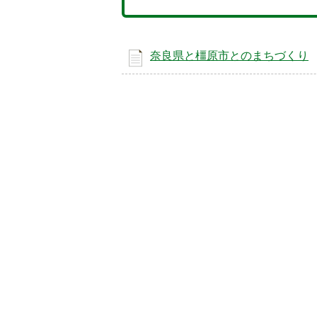
奈良県と橿原市とのまちづくり
5
枚
目
の
ス
ラ
イ
ド