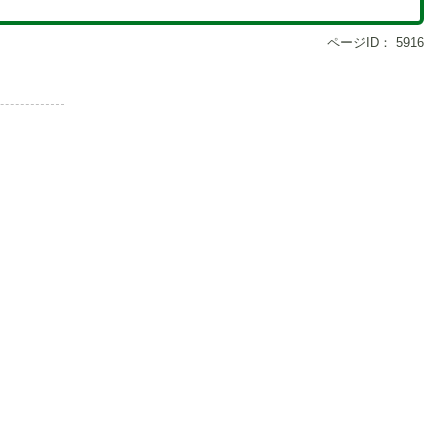
ページID：
5916
6
1
枚
枚
目
目
の
の
ス
ス
ラ
ラ
イ
イ
ド
ド