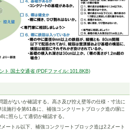
国土交通省 (PDFファイル: 101.8KB)
問題がないか確認する。高さ及び控え壁等の仕様・寸法に
準法施行令第61条に、補強コンクリートブロック造の塀に
の8に照らして適切か確認する。
.2メートル以下、補強コンクリートブロック造は2.2メート