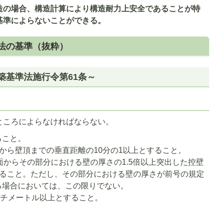
造の場合、構造計算により構造耐力上安全であることが特
基準によらないことができる。
法の基準（抜粋）
築基準法施行令第61条～
ところによらなければならない。
ること。
から壁頂までの垂直距離の10分の1以上とすること。
面からその部分における壁の厚さの1.5倍以上突出した控壁
ること。ただし、その部分における壁の厚さが前号の規定
ある場合においては、この限りでない。
ンチメートル以上とすること。