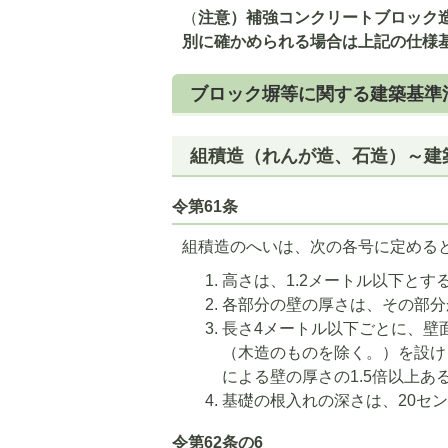
（
注意）補強コンクリートブロック
別に確かめられる場合は上記の仕様
ブロック塀等に関する建築基準
組積造（れんが造、石造）～建
令第61条
組積造のへいは、次の各号に定める
高さは、1.2メートル以下とす
各部分の壁の厚さは、その部分
長さ4メートル以下ごとに、壁
（木造のものを除く。）を設け
による壁の厚さの1.5倍以上
基礎の根入れの深さは、20セ
令第62条の6