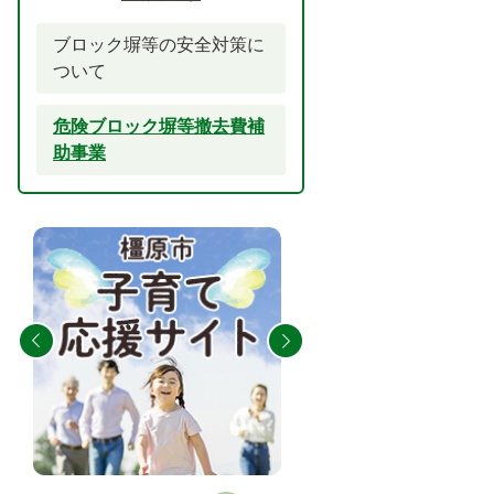
ブロック塀等の安全対策に
ついて
危険ブロック塀等撤去費補
助事業
2
3
枚
枚
目
目
の
の
ス
ス
ラ
ラ
イ
イ
ド
ド