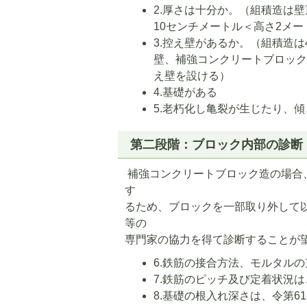
2.厚さは十分か。（組積造は壁
10センチメートル＜高さ2メー
3.控え壁があるか。（組積造は
壁、補強コンクリートブロック造
え壁を設ける）
4.基礎がある
5.老朽化し亀裂が生じたり、
第二段階：ブロック内部の診断
補強コンクリートブロック造の場合
す
るため、ブロックを一部取り外して
等の
専門家の協力を得て診断することが
6.鉄筋の接合方法、モルタル
7.鉄筋のピッチ及び定着状況は
8.基礎の根入れ深さは、令第6