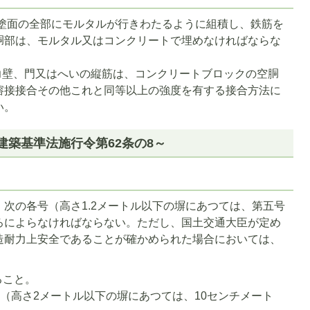
塗面の全部にモルタルが行きわたるように組積し、鉄筋を
胴部は、モルタル又はコンクリートで埋めなければならな
力壁、門又はへいの縦筋は、コンクリートブロックの空胴
溶接接合その他これと同等以上の強度を有する接合方法に
い。
築基準法施行令第62条の8～
次の各号（高さ1.2メートル以下の塀にあつては、第五号
ろによらなければならない。ただし、国土交通大臣が定め
造耐力上安全であることが確かめられた場合においては、
ること。
ル（高さ2メートル以下の塀にあつては、10センチメート