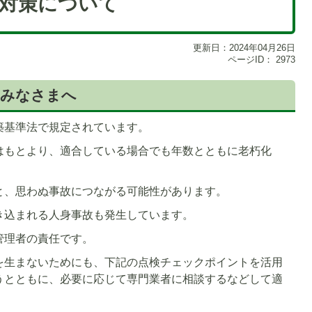
対策について
更新日：2024年04月26日
ページID：
2973
のみなさまへ
築基準法で規定されています。
はもとより、適合している場合でも年数とともに老朽化
1
枚
目
と、思わぬ事故につながる可能性があります。
の
き込まれる人身事故も発生しています。
ス
ラ
管理者の責任です。
イ
を生まないためにも、下記の点検チェックポイントを活用
ド
うとともに、必要に応じて専門業者に相談するなどして適