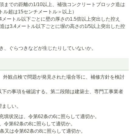
頂までの距離の1/10以上、補強コンクリートブロック造は
トル超は15センチメートル＞以上）
4メートル以下ごとに壁の厚さの1.5倍以上突出した控え
は3.4メートル以下ごとに塀の高さの1/5以上突出した控
傾き、ぐらつきなどが生じたりしていないか。
、外観点検で問題が発見された場合等に、補修方針を検討
以下の事項を確認する。第二段階は建築士、専門工事業者
望ましい。
の充填状況は、令第62条の6に照らして適切か。
、令第62条の8に照らして適切か。
1条又は令第62条の8に照らして適切か。