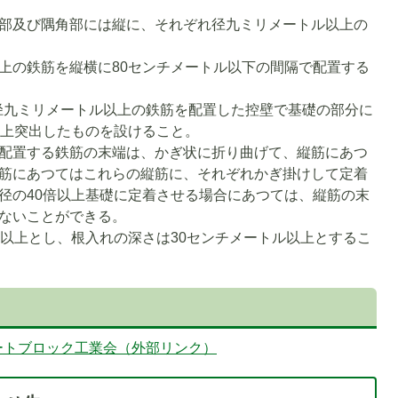
部及び隅角部には縦に、それぞれ径九ミリメートル以上の
上の鉄筋を縦横に80センチメートル以下の間隔で配置する
、径九ミリメートル以上の鉄筋を配置した控壁で基礎の部分に
以上突出したものを設けること。
配置する鉄筋の末端は、かぎ状に折り曲げて、縦筋にあつ
筋にあつてはこれらの縦筋に、それぞれかぎ掛けして定着
径の40倍以上基礎に定着させる場合にあつては、縦筋の末
ないことができる。
ル以上とし、根入れの深さは30センチメートル以上とするこ
ートブロック工業会（外部リンク）