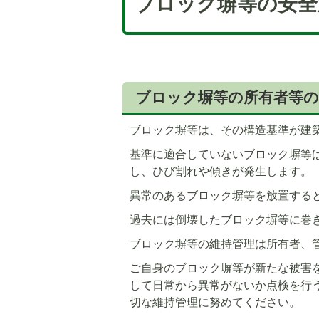
ブロック塀等の安全
ブロック塀等の所有者等
ブロック塀等は、その構造基準が建
基準に適合していないブロック塀等
5
6
し、ひび割れや傾きが発生します。
枚
枚
目
目
異常のあるブロック塀等を放置する
の
の
過去には倒壊したブロック塀等に巻
ス
ス
ラ
ラ
ブロック塀等の維持管理は所有者、
イ
イ
ご自身のブロック塀等が新たな被害
ド
ド
して日常から異常がないか点検を行
切な維持管理に努めてください。