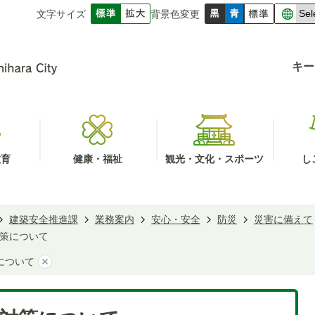
文字サイズ
背景色変更
キー
教育
健康・福祉
観光・文化・スポーツ
し
建築安全推進課
業務案内
安心・安全
防災
災害に備えて
策について
について