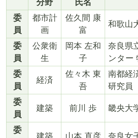
分野
氏名
委
都市計
佐久間 康
和歌山
員
画
富
委
公衆衛
岡本 左和
奈良県
員
生
子
ンター
委
佐々木 東
南都経
経済
員
吾
研究員
委
建築
前川 歩
畿央大
員
委
建築
山本 直彦
奈良女