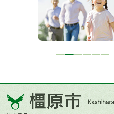
ド
橿
原