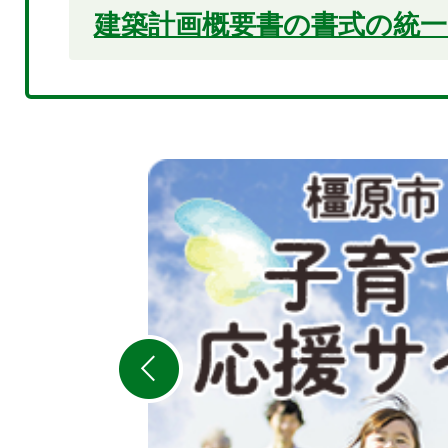
建築計画概要書の書式の統
2
枚
目
の
ス
ラ
イ