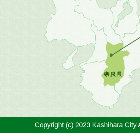
畿
地
方
の
地
図。
橿
原
市
は
奈
Copyright (c) 2023 Kashihara City.
良
県