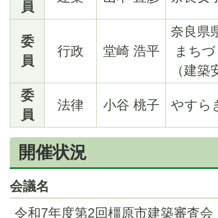
員
奈良県
委
行政
堂崎 浩平
まちづ
員
（建築
委
法律
小谷 桃子
やすら
員
開催状況
会議名
令和7年度第2回橿原市建築審査会