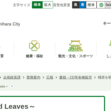
文字サイズ
背景色変更
キー
教育
健康・福祉
観光・文化・スポーツ
し
企画政策課
業務案内
広報
書籍・CD等各種販売
橿原を歌う
ves～
 Leaves～