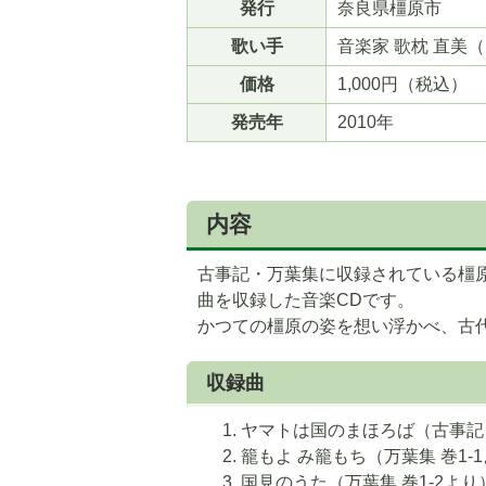
発行
奈良県橿原市
の
の
ス
ス
歌い手
音楽家 歌枕 直美
ラ
ラ
価格
1,000円（税込）
イ
イ
発売年
2010年
ド
ド
内容
古事記・万葉集に収録されている橿
曲を収録した音楽CDです。
かつての橿原の姿を想い浮かべ、古
収録曲
ヤマトは国のまほろば（古事記
籠もよ み籠もち（万葉集 巻1-
国見のうた（万葉集 巻1-2より