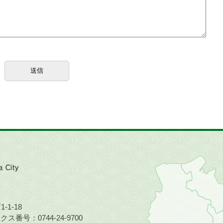
近
畿
地
方
の
-1-18
地
ス番号：0744-24-9700