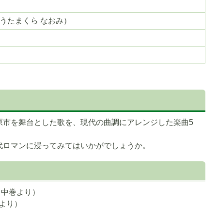
の
ス
（うたまくら なおみ）
ラ
イ
ド
原市を舞台とした歌を、現代の曲調にアレンジした楽曲5
代ロマンに浸ってみてはいかがでしょうか。
 中巻より）
1より）
）