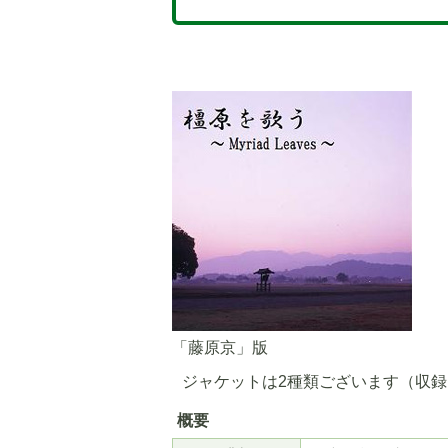
「藤原京」版
ジャケットは2種類ございます（収
5
6
枚
枚
概要
目
目