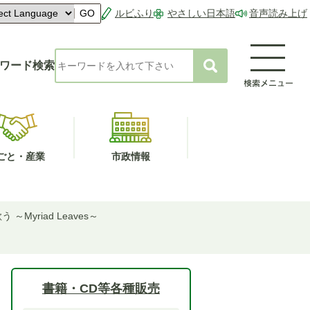
ルビふり
やさしい日本語
音声読み上げ
GO
ワード検索
ごと・産業
市政情報
 ～Myriad Leaves～
書籍・CD等各種販売