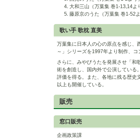
大和三山（万葉集 巻1-13,14よ
藤原京のうた（万葉集 巻1-52
歌い手 歌枕 直美
万葉集に日本人の心の原点を感じ、
～」シリーズを1997年より制作、
さらに、みやびうたを発展させ「和
術を創造し、国内外で公演している
評価を得る。また、各地に残る歴史
以上も開催している。
販売
窓口販売
企画政策課