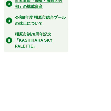
世界遺産「飛鳥・藤原の宮
都」の構成資産
令和8年度 橿原市総合プール
の休止について
橿原市制70周年記念
「KASHIHARA SKY
PALETTE」