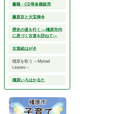
書籍・CD等各種販売
藤原京と大宝律令
歴史の道を行く ―橿原市内
に息づく古道を訪ねて―
古道絵はがき
橿原を歌う ～Myriad
Leaves～
橿原いろはかるた
2
3
枚
枚
目
目