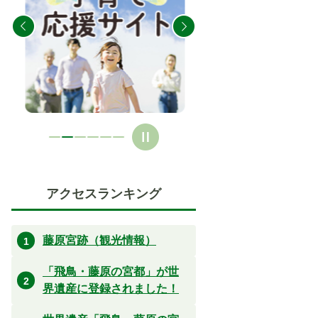
の
の
ス
ス
ラ
ラ
イ
イ
ド
ド
アクセスランキング
藤原宮跡（観光情報）
「飛鳥・藤原の宮都」が世
界遺産に登録されました！