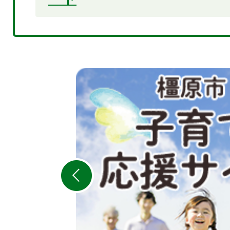
2
枚
目
の
ス
ラ
イ
ド