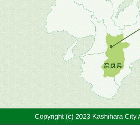
地
方
の
地
図。
橿
原
市
は
奈
Copyright (c) 2023 Kashihara City.
良
県