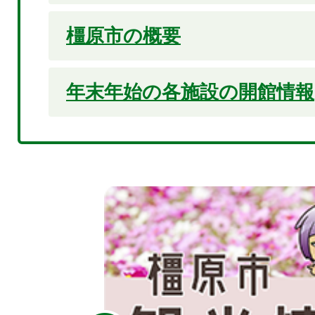
橿原市の概要
年末年始の各施設の開館情報
4
枚
目
の
ス