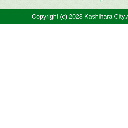
奈
Copyright (c) 2023 Kashihara City.
良
県
の
北
部
に
位
置
す
る
市