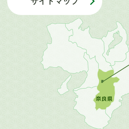
サイトマップ
近
畿
地
方
の
地
図。
橿
原
市
は