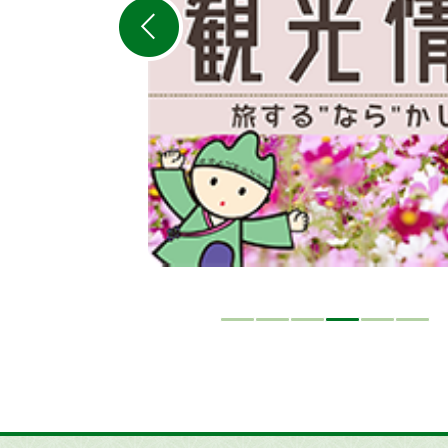
ラ
イ
ド