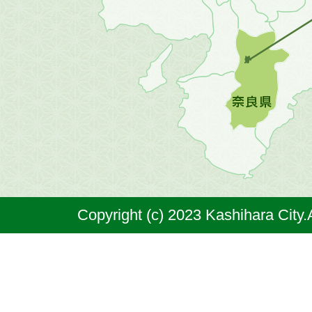
の
地
図。
橿
原
市
は
奈
Copyright (c) 2023 Kashihara City.
良
県
の
北