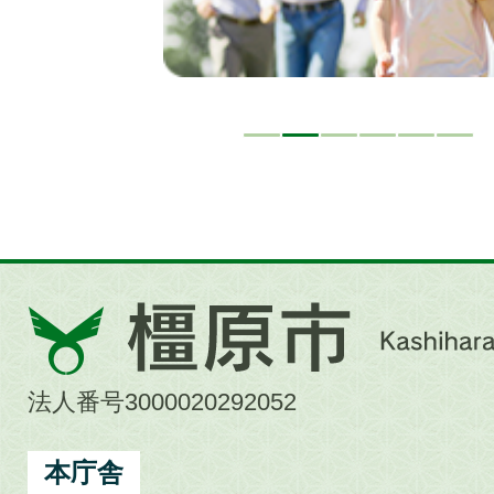
橿
原
市
法人番号3000020292052
Kashihara
City
本庁舎