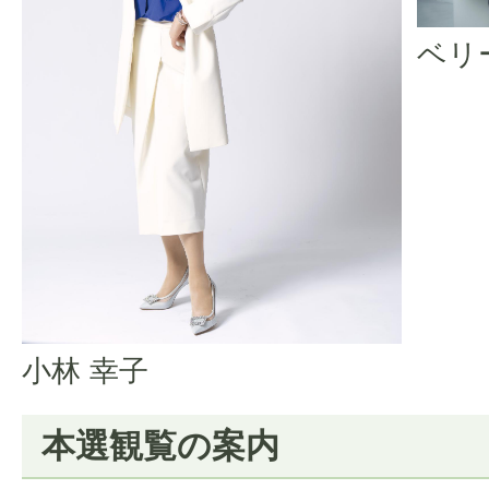
ベリ
小林 幸子
本選観覧の案内