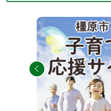
2
枚
目
の
ス
ラ
イ
ド