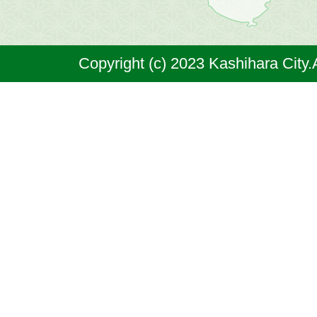
は
奈
Copyright (c) 2023 Kashihara City.
良
県
の
北
部
に
位
置
す
る