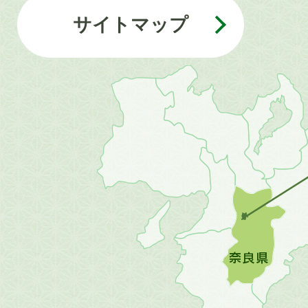
サイトマップ
近
畿
地
方
の
地
図。
橿
原
市