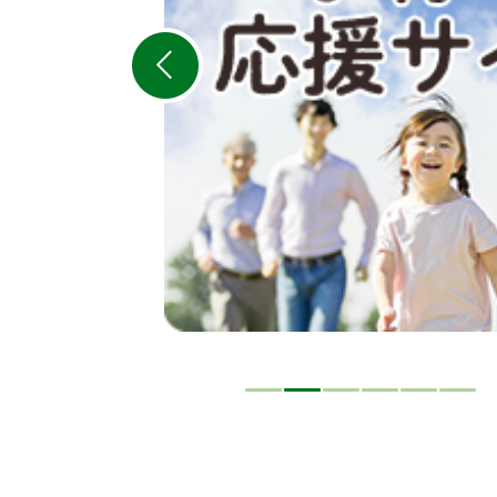
ス
ラ
イ
ド