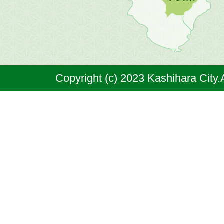
原
市
は
奈
Copyright (c) 2023 Kashihara City.
良
県
の
北
部
に
位
置