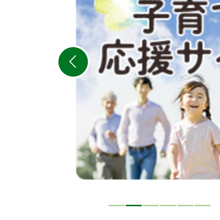
目
の
ス
ラ
イ
ド