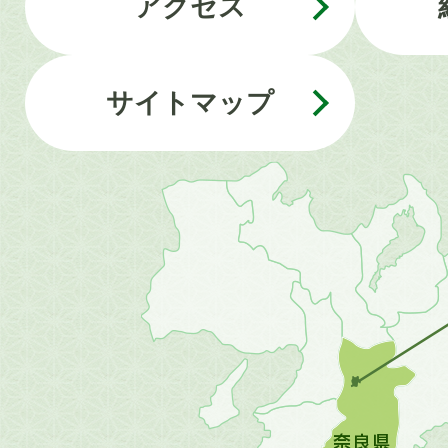
アクセス
サイトマップ
近
畿
地
方
の
地
図。
橿