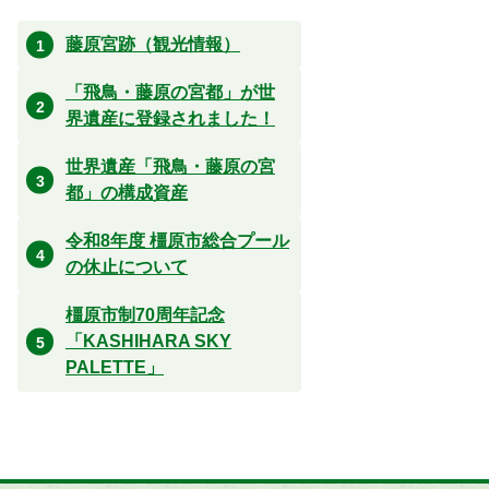
藤原宮跡（観光情報）
「飛鳥・藤原の宮都」が世
界遺産に登録されました！
世界遺産「飛鳥・藤原の宮
都」の構成資産
令和8年度 橿原市総合プール
の休止について
橿原市制70周年記念
「KASHIHARA SKY
PALETTE」