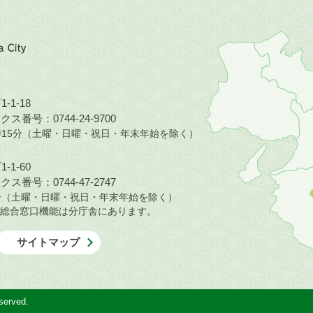
近
畿
地
方
の
-1-18
地
ス番号：0744-24-9700
図。
5時15分（土曜・日曜・祝日・年末年始を除く）
橿
原
-1-60
市
ス番号：0744-47-2747
は
30分（土曜・日曜・祝日・年末年始を除く）
奈
総合窓口機能は分庁舎にあります。
良
県
サイトマップ
の
北
部
に
served.
位