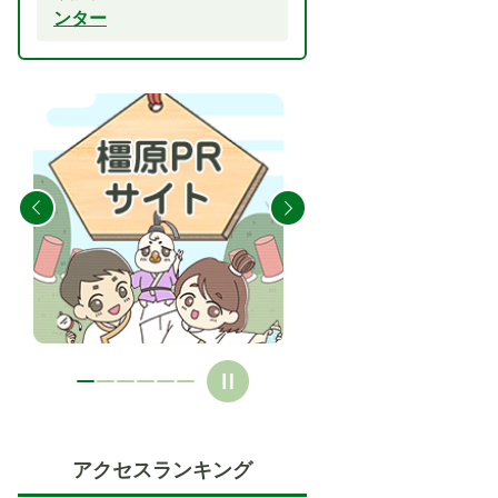
ンター
2
3
枚
枚
目
目
の
の
ス
ス
ラ
ラ
イ
イ
ド
ド
アクセスランキング