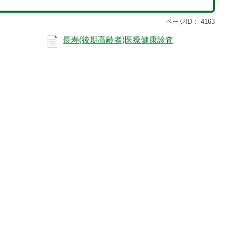
ページID：
4163
長寿(後期高齢者)医療健康診査
1
枚
枚
目
目
の
の
ス
ス