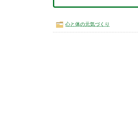
心と体の元気づくり
5
6
枚
目
の
ス