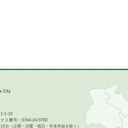
近
畿
地
方
の
-1-18
地
ス番号：0744-24-9700
図。
5時15分（土曜・日曜・祝日・年末年始を除く）