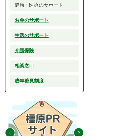
健康・医療のサポート
お金のサポート
生活のサポート
介護保険
相談窓口
成年後見制度
2
3
枚
枚
目
目
の
の
ス
ス