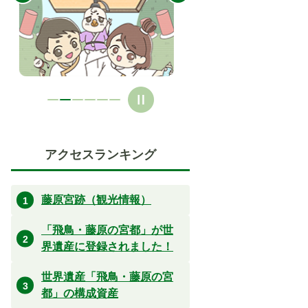
ラ
ラ
イ
イ
ド
ド
アクセスランキング
藤原宮跡（観光情報）
「飛鳥・藤原の宮都」が世
界遺産に登録されました！
世界遺産「飛鳥・藤原の宮
都」の構成資産