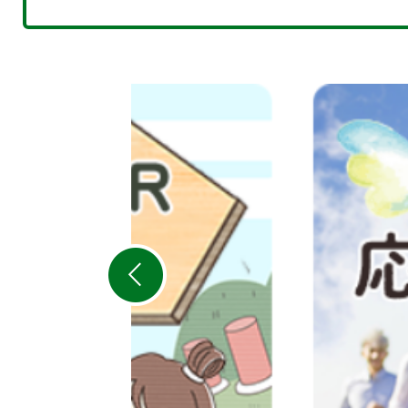
2
枚
目
の
ス
ラ
イ
ド