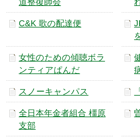
道整復師会
C&K 歌の配達便
女性のための傾聴ボラ
ンティアぱんだ
スノーキャンパス
全日本年金者組合 橿原
支部