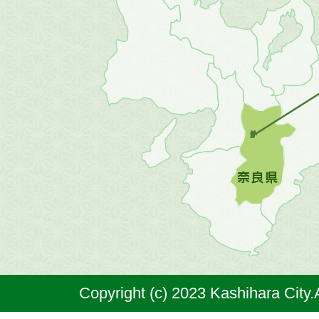
畿
地
方
の
地
図。
橿
原
市
は
奈
Copyright (c) 2023 Kashihara City.
良