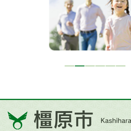
ド
橿
原