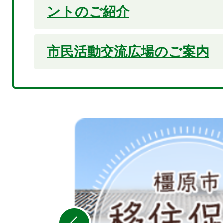
ントのご紹介
市民活動交流広場のご案内
3
枚
目
の
ス