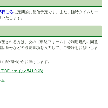
25日ごろ
に定期的に配信予定です。また、随時タイムリー
供いたします。
希望される方は、次の［申込フォーム］で利用規約に同意
1
電話番号などの必要事項を入力して、ご登録をお願いしま
枚
目
直近配信回からお届けします。
の
ス
Fファイル: 541.0KB)
ラ
イ
ーム
ド