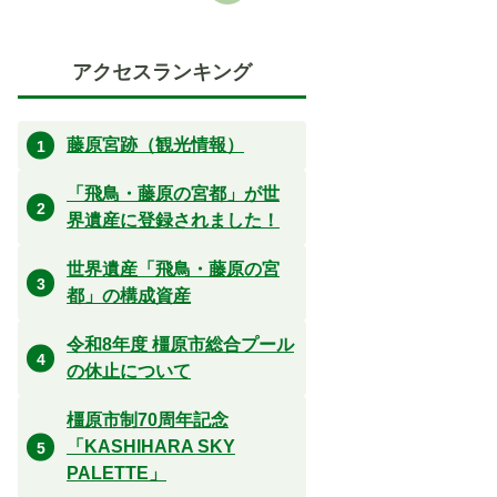
アクセスランキング
藤原宮跡（観光情報）
「飛鳥・藤原の宮都」が世
界遺産に登録されました！
世界遺産「飛鳥・藤原の宮
都」の構成資産
令和8年度 橿原市総合プール
の休止について
橿原市制70周年記念
「KASHIHARA SKY
PALETTE」