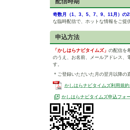
配信時期
奇数月（1、3、5、7、9、11月）の
な臨時配信で、ホットな情報をご提
申込方法
「かしはらナビタイムズ」
の配信を
5
6
のうえ、お名前、メールアドレス、
枚
枚
す。
目
目
＊ご登録いただいた月の翌月以降の
の
の
ス
ス
かしはらナビタイムズ利用規約 (PD
ラ
ラ
イ
イ
かしはらナビタイムズ申込フォ
ド
ド