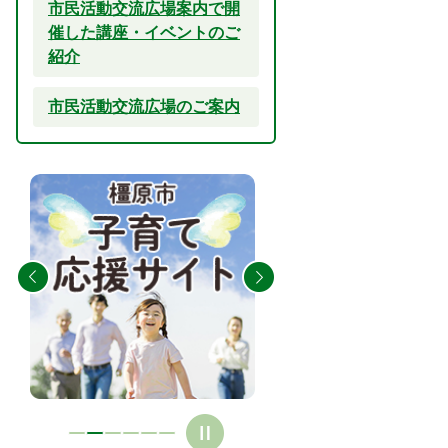
市民活動交流広場案内で開
催した講座・イベントのご
紹介
市民活動交流広場のご案内
2
3
枚
枚
目
目
の
の
ス
ス
ラ
ラ
イ
イ
ド
ド