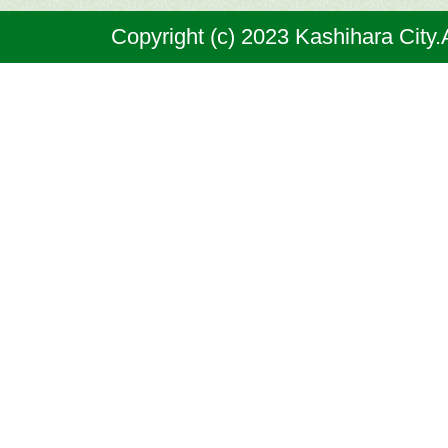
奈
Copyright (c) 2023 Kashihara City.
良
県
の
北
部
に
位
置
す
る
市
で