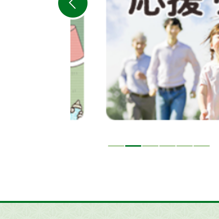
ラ
イ
ド