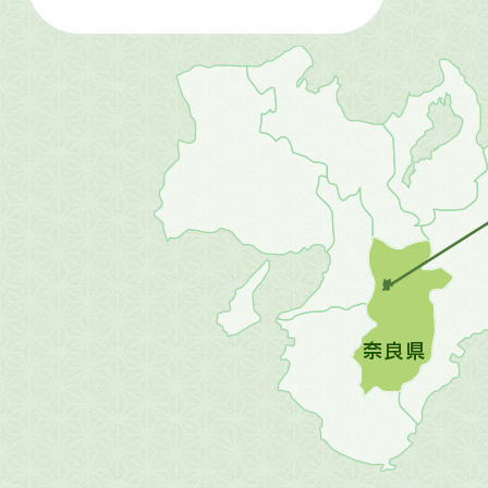
近
畿
地
方
の
地
図。
橿
原
市
は