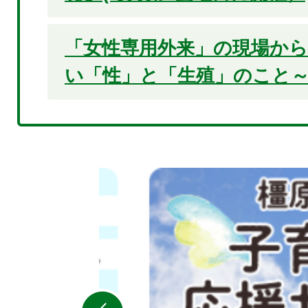
「女性専用外来」の現場か
い「性」と「生殖」のこと
2
枚
目
の
ス