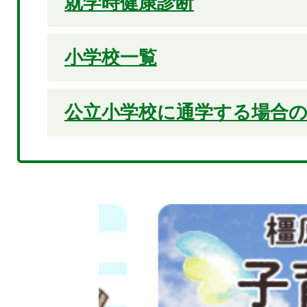
就学時健康診断
小学校一覧
公立小学校に通学する場合
2
枚
目
の