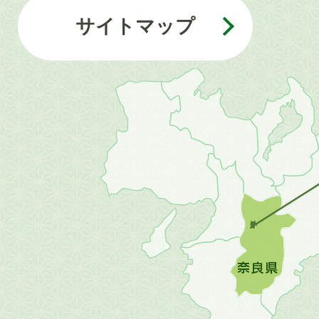
サイトマップ
近
畿
地
方
の
地
図。
橿
原
市