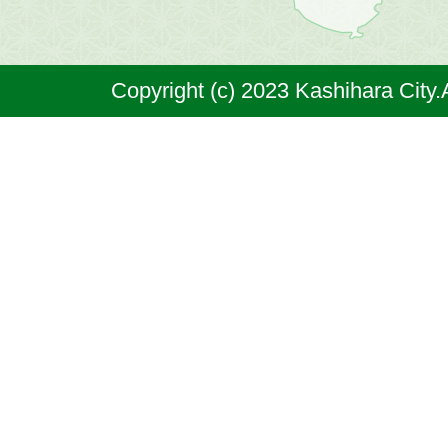
は
奈
Copyright (c) 2023 Kashihara City.
良
県
の
北
部
に
位
置
す
る