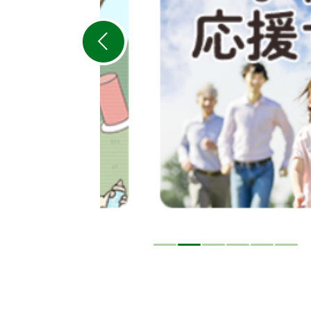
ス
ラ
イ
ド