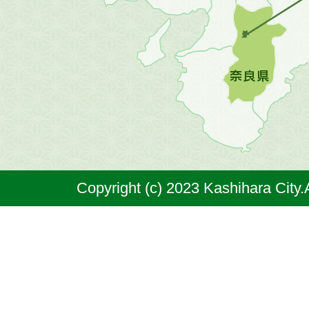
地
図。
橿
原
市
は
奈
Copyright (c) 2023 Kashihara City.
良
県
の
北
部