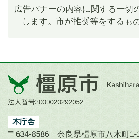
広告バナーの内容に関する一切
します。市が推奨等をするも
橿
原
市
法人番号3000020292052
Kashihara
City
本庁舎
〒634-8586 奈良県橿原市八木町1-1